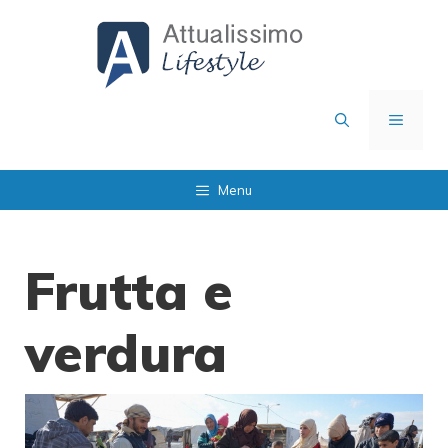
Vai
al
contenuto
MENU
Menu
Frutta e
verdura